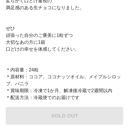
柔らかく口どけ重視の
満足感のある生チョコになりました。
ぜひ
頑張った自分のご褒美に1粒ずつ
大切なあの方に1箱
口どけの幸せを体感してください。
＊内容量：24粒
＊原材料：ココア、ココナッツオイル、メイプルシロッ
プ、バニラ
＊賞味期限：冷凍で1か月、解凍後冷蔵で2週間以内
＊配送方法：冷蔵便でのお届けです
SOLD OUT